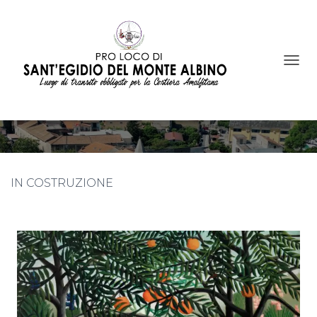
N
A
PALAZZI E CORTI
V
I
G
A
Z
I
O
IN COSTRUZIONE
N
E
T
O
G
G
L
E